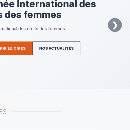
tonomisation des
es en Afrique de
st
❯
ternationale sur l'autonomisation des femmes en
'ouest
IR LE CIRES
NOS ACTUALITÉS
ES