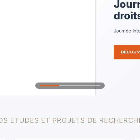
l'au
femm
l'oue
Colloque In
Afrique de l
DÉCOUVR
OS ETUDES ET PROJETS DE RECHERCH