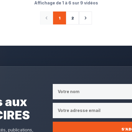
Affichage de 1 à 6 sur 9 vidéos
1
2
 aux
CIRES
S’A
és, publications,