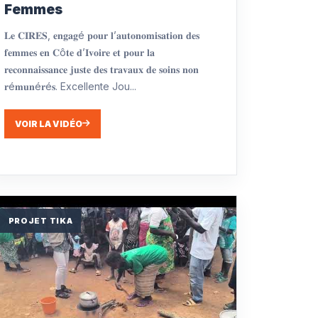
Femmes
𝐋𝐞 𝐂𝐈𝐑𝐄𝐒, 𝐞𝐧𝐠𝐚𝐠é 𝐩𝐨𝐮𝐫 𝐥’𝐚𝐮𝐭𝐨𝐧𝐨𝐦𝐢𝐬𝐚𝐭𝐢𝐨𝐧 𝐝𝐞𝐬
𝐟𝐞𝐦𝐦𝐞𝐬 𝐞𝐧 𝐂ô𝐭𝐞 𝐝’𝐈𝐯𝐨𝐢𝐫𝐞 𝐞𝐭 𝐩𝐨𝐮𝐫 𝐥𝐚
𝐫𝐞𝐜𝐨𝐧𝐧𝐚𝐢𝐬𝐬𝐚𝐧𝐜𝐞 𝐣𝐮𝐬𝐭𝐞 𝐝𝐞𝐬 𝐭𝐫𝐚𝐯𝐚𝐮𝐱 𝐝𝐞 𝐬𝐨𝐢𝐧𝐬 𝐧𝐨𝐧
𝐫é𝐦𝐮𝐧é𝐫é𝐬. Excellente Jou...
VOIR LA VIDÉO
PROJET TIKA