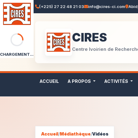
(+225) 27 22 48 21 03
info@cires-ci.com
Abid
CIRES
Centre Ivoirien de Recherc
CHARGEMENT...
ACCUEIL
A PROPOS
ACTIVITÉS
Accueil
/
Médiathèque
/
Vidéos